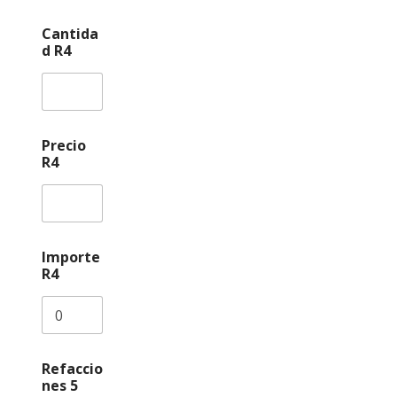
Cantida
d R4
Precio
R4
Importe
R4
Refaccio
nes 5