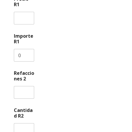
R1
Importe
R1
Refaccio
nes 2
Cantida
d R2