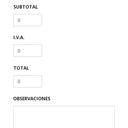
SUBTOTAL
I.V.A.
TOTAL
T
OBSERVACIONES
e
r
c
e
r
o