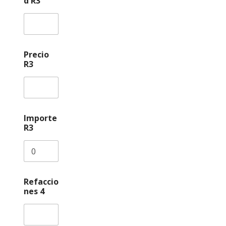
d R3
Precio
R3
Importe
R3
Refaccio
nes 4